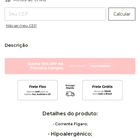
Entregas para o CEP:
Calcular
Não sei meu CEP
Descrição
Detalhes do produto:
-
Corrente Fígaro;
- Hipoalergênico;