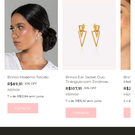
Brinco Moderno Torcido
Brinco Ear Jacket Duo
Brinco
Triângulo com Zircônias
Medal
R$89,91
-
10
%
OFF
Cravejadas
R$107,91
-
10
%
OFF
R$26,
R$99,90
R$119,90
R$29,9
7
x
de
R$12,84
sem juros
7
x
de
R$15,42
sem juros
2
x
de
R
Comprar
Comprar
C