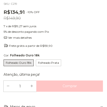
SKU:
C219
R$134,91
-
10
%
OFF
R$149,90
7
x de
R$19,27
sem juros
5% de desconto
pagando com Pix
Ver mais detalhes
Frete grátis
a partir de
R$159,90
Cor:
Folheado Ouro 18k
Folheado Ouro 18k
Folheado Prata
Atenção, última peça!
Meios de envio