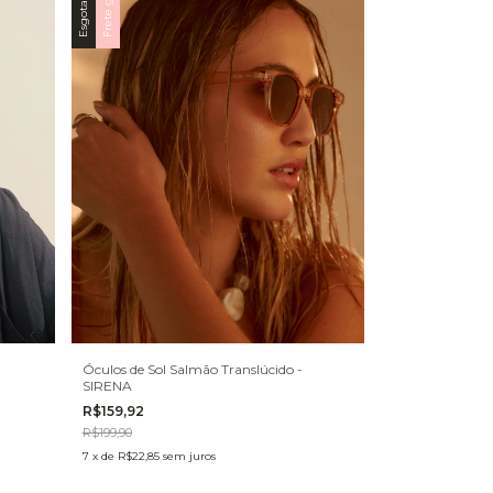
Frete grátis
Esgotado
Óculos de Sol Salmão Translúcido -
SIRENA
R$159,92
R$199,90
7
x
de
R$22,85
sem juros