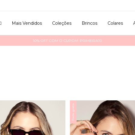

Mais Vendidos
Coleções
Brincos
Colares
10% OFF COM O CUPOM: PRIMEIRA10
Frete grátis