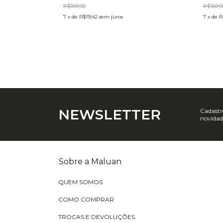
R$169,90
R$169,9
7
x
de
R$19,42
sem juros
7
x
de
R
NEWSLETTER
Cadastre
novidad
Sobre a Maluan
QUEM SOMOS
COMO COMPRAR
TROCAS E DEVOLUÇÕES