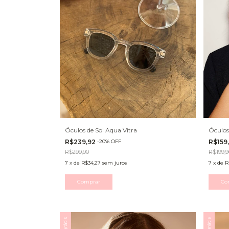
Óculos de Sol Aqua Vitra
Óculos
R$239,92
-
20
%
OFF
R$159
R$299,90
R$199,9
7
x
de
R$34,27
sem juros
7
x
de
R