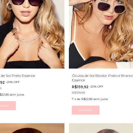
 de Sol Preto Essence
Óculos de Sol Bicolor Preto e Branc
Essence
,92
-
20
%
OFF
R$159,92
-
20
%
OFF
0
R$199,90
$22,85
sem juros
7
x
de
R$22,85
sem juros