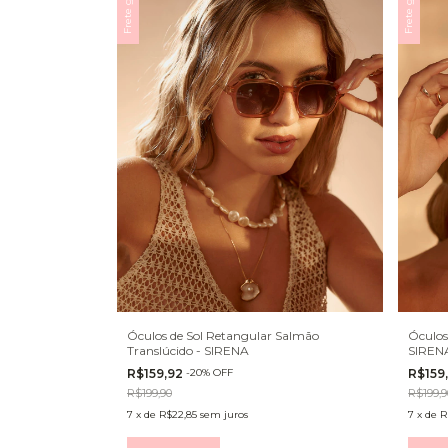
Frete grátis
Frete grátis
Óculos de Sol Retangular Salmão
Óculos
Translúcido - SIRENA
SIREN
R$159,92
-
20
%
OFF
R$159
R$199,90
R$199,9
7
x
de
R$22,85
sem juros
7
x
de
R