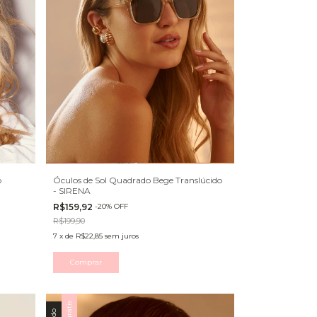
o
Óculos de Sol Quadrado Bege Translúcido
- SIRENA
R$159,92
-
20
%
OFF
R$199,90
7
x
de
R$22,85
sem juros