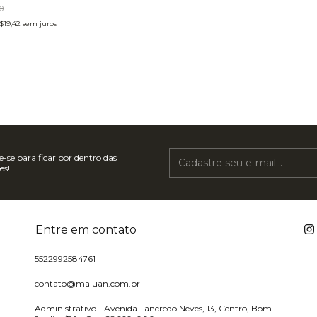
0
$19,42
sem juros
-se para ficar por dentro das
es!
Entre em contato
5522992584761
contato@maluan.com.br
Administrativo - Avenida Tancredo Neves, 13, Centro, Bom