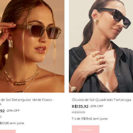
 de Sol Retangular Verde Fosco -
Óculos de Sol Quadrado Tartaruga
A
R$135,92
-
20
%
OFF
,92
-
20
%
OFF
R$169,90
0
7
x
de
R$19,42
sem juros
$22,85
sem juros