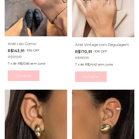
Anel Liso Gomo
Anel Vintage com Regulagem
R$143,91
-
10
%
OFF
R$170,91
-
10
%
OFF
R$159,90
R$189,90
7
x
de
R$20,56
sem juros
7
x
de
R$24,42
sem juros
Comprar
Comprar