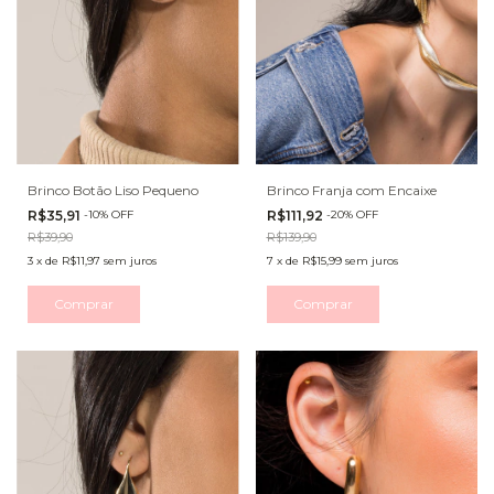
Brinco Botão Liso Pequeno
Brinco Franja com Encaixe
R$35,91
-
10
%
OFF
R$111,92
-
20
%
OFF
R$39,90
R$139,90
3
x
de
R$11,97
sem juros
7
x
de
R$15,99
sem juros
Comprar
Comprar