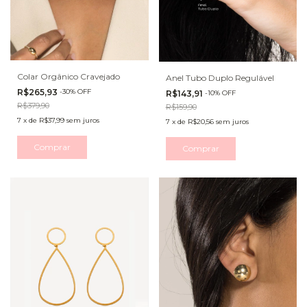
Colar Orgânico Cravejado
Anel Tubo Duplo Regulável
R$265,93
-
30
%
OFF
R$143,91
-
10
%
OFF
R$379,90
R$159,90
7
x
de
R$37,99
sem juros
7
x
de
R$20,56
sem juros
Comprar
Comprar