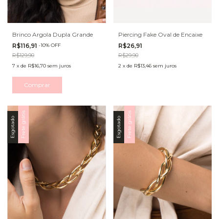
Brinco Argola Dupla Grande
Piercing Fake Oval de Encaixe
R$116,91
-
10
%
OFF
R$26,91
R$129,90
R$29,90
7
x
de
R$16,70
sem juros
2
x
de
R$13,46
sem juros
Comprar
Frete grátis
Frete grátis
Esgotado
Esgotado