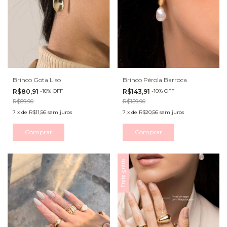
Brinco Gota Liso
Brinco Pérola Barroca
R$80,91
-
10
%
OFF
R$143,91
-
10
%
OFF
R$89,90
R$159,90
7
x
de
R$11,56
sem juros
7
x
de
R$20,56
sem juros
Comprar
Comprar
Frete grátis