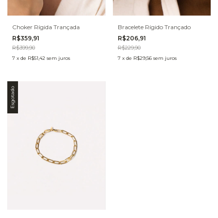
Choker Rígida Trançada
Bracelete Rígido Trançado
R$359,91
R$206,91
R$399,90
R$229,90
7
x
de
R$51,42
sem juros
7
x
de
R$29,56
sem juros
Esgotado