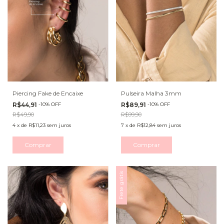
Piercing Fake de Encaixe
Pulseira Malha 3mm
R$44,91
-
10
%
OFF
R$89,91
-
10
%
OFF
R$49,90
R$99,90
4
x
de
R$11,23
sem juros
7
x
de
R$12,84
sem juros
Comprar
Comprar
Frete grátis