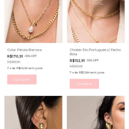
Colar Pérola Barroca
Choker Elo Português c/ Fecho
Bóia
R$170,91
-
10
%
OFF
R$152,91
-
10
%
OFF
R$189,90
R$169,90
7
x
de
R$24,42
sem juros
7
x
de
R$21,84
sem juros
Comprar
Comprar