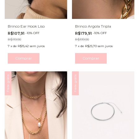
Brinco Ear Hook Liso
Brinco Argola Tripla
R$107,91
-
10
%
OFF
R$179,91
-
10
%
OFF
R$119,90
R$199,90
7
x
de
R$15,42
sem juros
7
x
de
R$25,70
sem juros
Comprar
Comprar
Frete grátis
Frete grátis