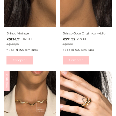
Brinco Vintage
Brinco Gota Orgânico Médio
R$134,91
-
10
%
OFF
R$71,92
-
20
%
OFF
R$149,90
R$89,90
7
x
de
R$19,27
sem juros
7
x
de
R$10,27
sem juros
Comprar
Comprar
Frete grátis