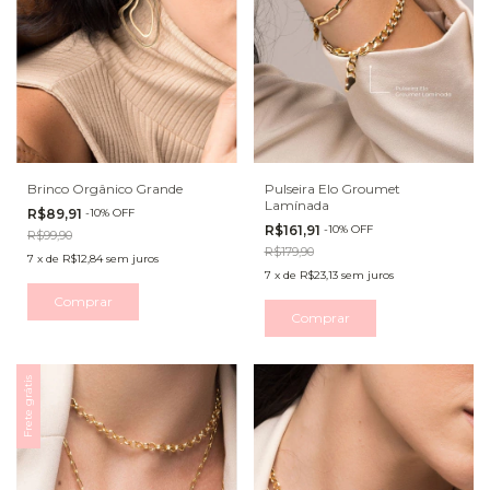
Brinco Orgânico Grande
Pulseira Elo Groumet
Lamínada
R$89,91
-
10
%
OFF
R$161,91
-
10
%
OFF
R$99,90
R$179,90
7
x
de
R$12,84
sem juros
7
x
de
R$23,13
sem juros
Comprar
Comprar
Frete grátis