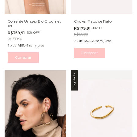
Corrente Unissex Elo Groumet
Choker Rabo de Rato
1x1
R$179,91
-
10
%
OFF
R$359,91
-
10
%
OFF
R$199,90
R$399,90
7
x
de
R$25,70
sem juros
7
x
de
R$51,42
sem juros
Comprar
Comprar
Esgotado