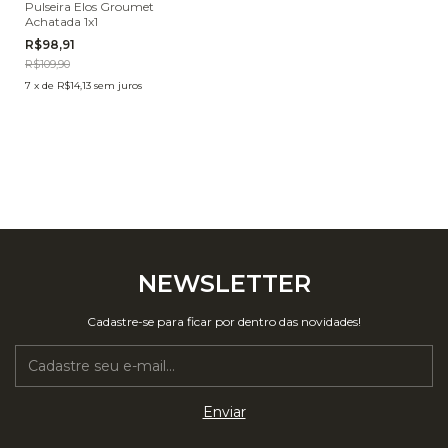
Pulseira Elos Groumet
Achatada 1x1
R$98,91
R$109,90
7
x
de
R$14,13
sem juros
NEWSLETTER
Cadastre-se para ficar por dentro das novidades!