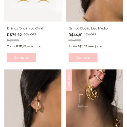
Brinco Orgânico Oval
Brinco Botão Liso Médio
R$79,92
-
20
%
OFF
R$44,91
-
10
%
OFF
R$99,90
R$49,90
7
x
de
R$11,42
sem juros
4
x
de
R$11,23
sem juros
Comprar
Comprar
Frete grátis