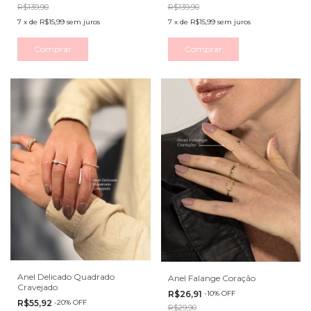
R$139,90
R$139,90
7
x
de
R$15,99
sem juros
7
x
de
R$15,99
sem juros
Comprar
Comprar
Anel Delicado Quadrado
Anel Falange Coração
Cravejado
R$26,91
-
10
%
OFF
R$55,92
-
20
%
OFF
R$29,90