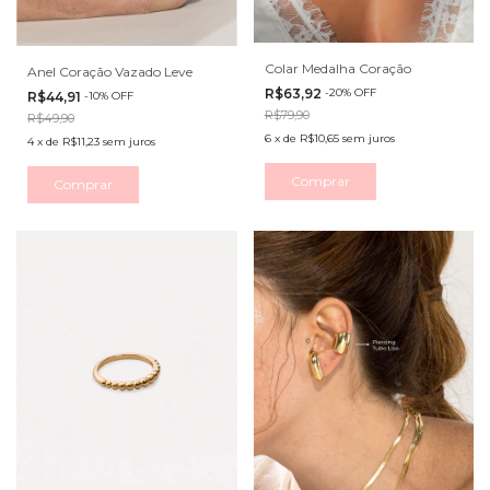
Colar Medalha Coração
Anel Coração Vazado Leve
R$63,92
-
20
%
OFF
R$44,91
-
10
%
OFF
R$79,90
R$49,90
6
x
de
R$10,65
sem juros
4
x
de
R$11,23
sem juros
Comprar
Comprar