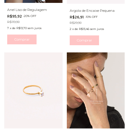
Anel Liso de Regulagem
Argola de Encaixe Pequena
R$95,92
-
20
%
OFF
R$26,91
-
10
%
OFF
R$119,90
R$29,90
7
x
de
R$13,70
sem juros
2
x
de
R$13,46
sem juros
Comprar
Comprar