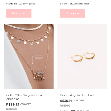
4
x
de
R$11,23
sem juros
5
x
de
R$10,78
sem juros
Comprar
Comprar
Colar Olho Grego Gotas e
Brinco Argola Detalhado
Zircônias
R$35,91
-
10
%
OFF
R$89,95
-
50
%
OFF
R$39,90
R$179,90
3
x
de
R$11,97
sem juros