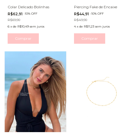
Colar Delicado Bolinhas
Piercing Fake de Encaixe
R$62,91
-
10
%
OFF
R$44,91
-
10
%
OFF
R$69,90
R$49,90
6
x
de
R$10,49
sem juros
4
x
de
R$11,23
sem juros
Comprar
Comprar