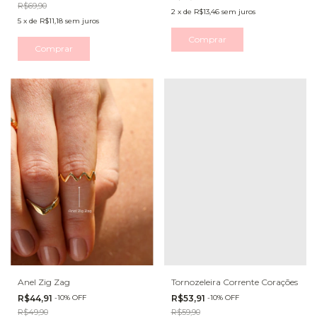
R$69,90
2
x
de
R$13,46
sem juros
5
x
de
R$11,18
sem juros
Comprar
Comprar
Anel Zig Zag
Tornozeleira Corrente Corações
R$44,91
-
10
%
OFF
R$53,91
-
10
%
OFF
R$49,90
R$59,90