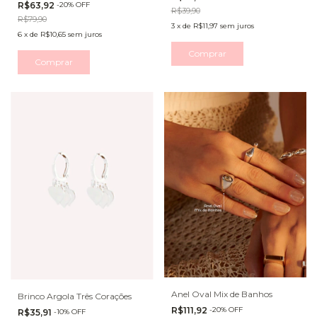
R$63,92
-
20
%
OFF
R$39,90
R$79,90
3
x
de
R$11,97
sem juros
6
x
de
R$10,65
sem juros
Comprar
Comprar
Anel Oval Mix de Banhos
Brinco Argola Três Corações
R$111,92
-
20
%
OFF
R$35,91
-
10
%
OFF