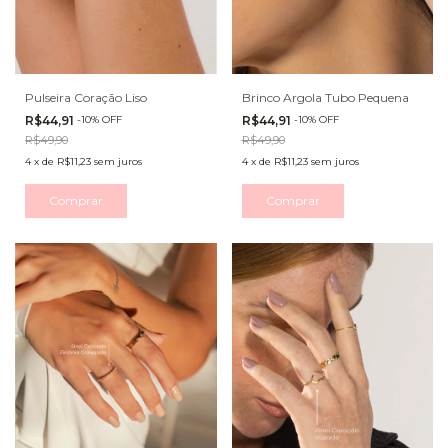
Pulseira Coração Liso
Brinco Argola Tubo Pequena
R$44,91
-
10
%
OFF
R$44,91
-
10
%
OFF
R$49,90
R$49,90
4
x
de
R$11,23
sem juros
4
x
de
R$11,23
sem juros
Comprar
Comprar