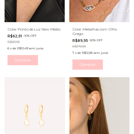
Colar Ponto de Luz New Médio
Colar Medalhas com Olho
Grego
R$62,91
-
10
%
OFF
R$89,95
-
50
%
OFF
R$69,90
R$179,90
6
x
de
R$10,49
sem juros
7
x
de
R$12,85
sem juros
Comprar
Comprar