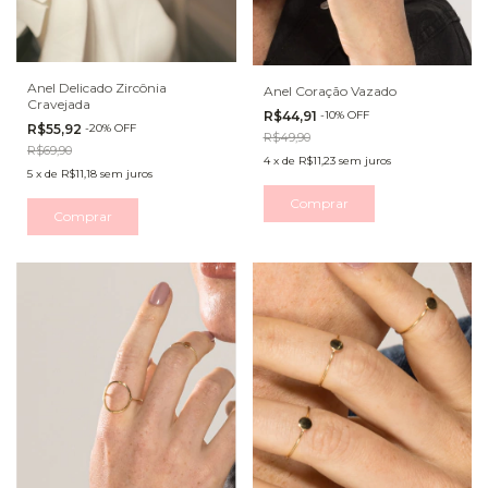
Anel Delicado Zircônia
Anel Coração Vazado
Cravejada
R$44,91
-
10
%
OFF
R$55,92
-
20
%
OFF
R$49,90
R$69,90
4
x
de
R$11,23
sem juros
5
x
de
R$11,18
sem juros
Comprar
Comprar