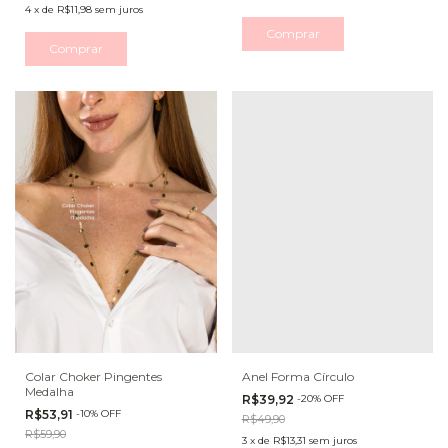
4
x
de
R$11,98
sem juros
Comprar
Comprar
Colar Choker Pingentes
Anel Forma Círculo
Medalha
R$39,92
-
20
%
OFF
R$53,91
-
10
%
OFF
R$49,90
R$59,90
3
x
de
R$13,31
sem juros