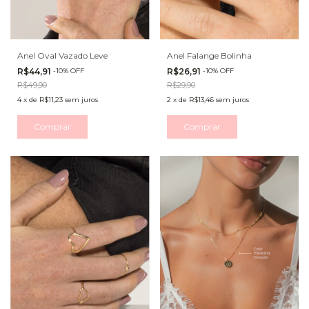
Anel Oval Vazado Leve
Anel Falange Bolinha
R$44,91
-
10
%
OFF
R$26,91
-
10
%
OFF
R$49,90
R$29,90
4
x
de
R$11,23
sem juros
2
x
de
R$13,46
sem juros
Comprar
Comprar