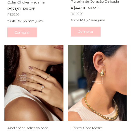
Pulseira de Coração Delicada
Colar Choker Medalha
R$44,91
-
10
%
OFF
R$71,91
-
10
%
OFF
R$49,90
R$79,90
4
x
de
R$11,23
sem juros
7
x
de
R$10,27
sem juros
Comprar
Comprar
Anel em V Delicado com
Brinco Gota Médio