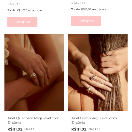
R$139,90
R$39,90
7
x
de
R$15,99
sem juros
3
x
de
R$11,97
sem juros
Comprar
Comprar
Anel Quadrado Regulável com
Anel Gomo Regulável com
Zircônia
Zircônia
R$111,92
-
20
%
OFF
R$111,92
-
20
%
OFF