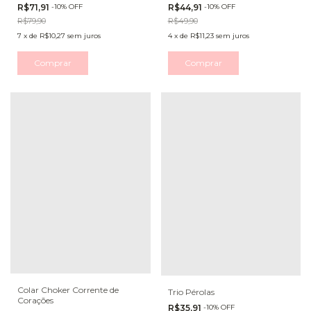
R$71,91
-
10
%
OFF
R$44,91
-
10
%
OFF
R$79,90
R$49,90
7
x
de
R$10,27
sem juros
4
x
de
R$11,23
sem juros
Comprar
Comprar
Colar Choker Corrente de
Trio Pérolas
Corações
R$35,91
-
10
%
OFF