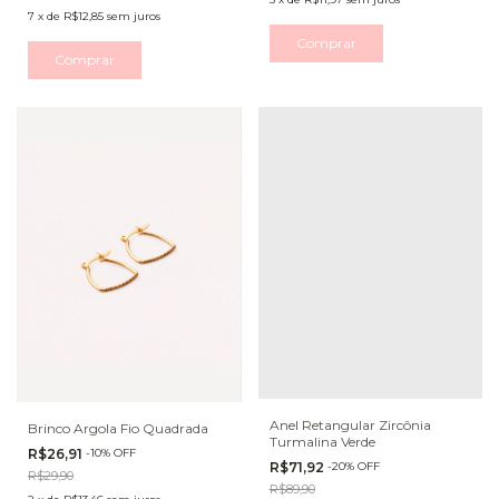
7
x
de
R$12,85
sem juros
Comprar
Comprar
Anel Retangular Zircônia
Brinco Argola Fio Quadrada
Turmalina Verde
R$26,91
-
10
%
OFF
R$71,92
-
20
%
OFF
R$29,90
R$89,90