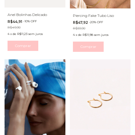
Anel Bolinhas Delicado
Piercing Fake Tubo Liso
R$44,91
-
10
%
OFF
R$47,92
-
20
%
OFF
R$49,90
R$59,90
4
x
de
R$11,23
sem juros
4
x
de
R$11,98
sem juros
Comprar
Comprar