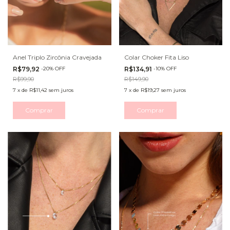
Anel Triplo Zircônia Cravejada
Colar Choker Fita Liso
R$79,92
-
20
%
OFF
R$134,91
-
10
%
OFF
R$99,90
R$149,90
7
x
de
R$11,42
sem juros
7
x
de
R$19,27
sem juros
Comprar
Comprar