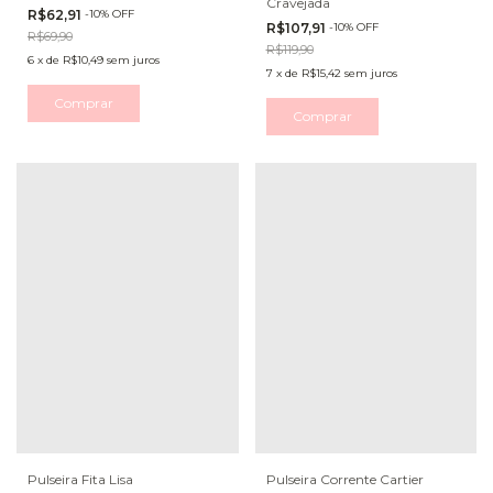
Cravejada
R$62,91
-
10
%
OFF
R$107,91
-
10
%
OFF
R$69,90
R$119,90
6
x
de
R$10,49
sem juros
7
x
de
R$15,42
sem juros
Comprar
Comprar
Pulseira Fita Lisa
Pulseira Corrente Cartier