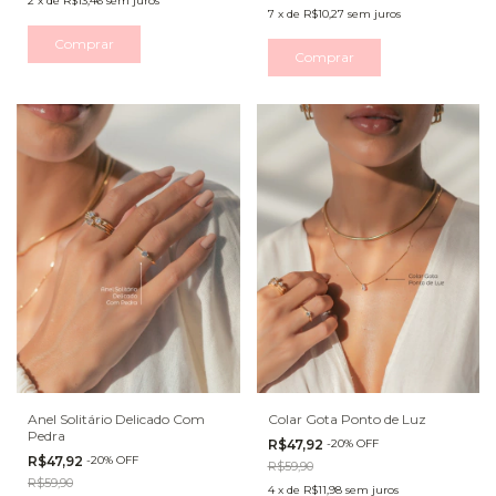
2
x
de
R$13,46
sem juros
7
x
de
R$10,27
sem juros
Comprar
Comprar
Anel Solitário Delicado Com
Colar Gota Ponto de Luz
Pedra
R$47,92
-
20
%
OFF
R$47,92
-
20
%
OFF
R$59,90
R$59,90
4
x
de
R$11,98
sem juros