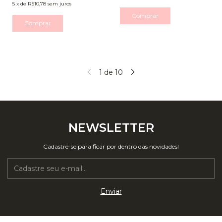
5
x
de
R$10,78
sem juros
Comprar
Comprar
1
de
10
NEWSLETTER
Cadastre-se para ficar por dentro das novidades!