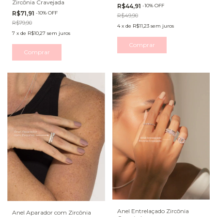
Zircônia Cravejada
R$44,91
-
10
%
OFF
R$71,91
-
10
%
OFF
R$49,90
R$79,90
4
x
de
R$11,23
sem juros
7
x
de
R$10,27
sem juros
Comprar
Comprar
Anel Entrelaçado Zircônia
Anel Aparador com Zircônia