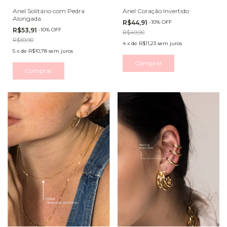
Anel Solitário com Pedra
Anel Coração Invertido
Alongada
R$44,91
-
10
%
OFF
R$53,91
-
10
%
OFF
R$49,90
R$59,90
4
x
de
R$11,23
sem juros
5
x
de
R$10,78
sem juros
Comprar
Comprar