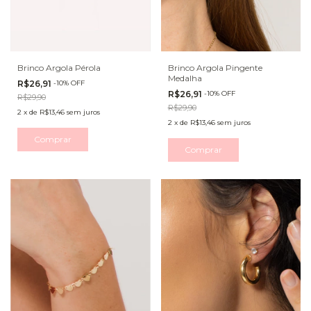
Brinco Argola Pérola
Brinco Argola Pingente
Medalha
R$26,91
-
10
%
OFF
R$26,91
-
10
%
OFF
R$29,90
R$29,90
2
x
de
R$13,46
sem juros
2
x
de
R$13,46
sem juros
Comprar
Comprar