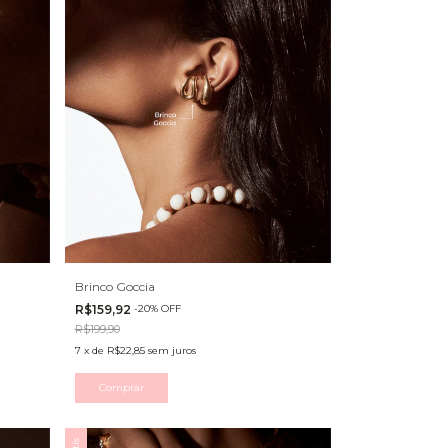
Brinco Goccia
R$159,92
-
20
%
OFF
R$199,90
7
x
de
R$22,85
sem juros
Comprar