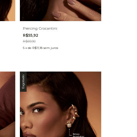
Piercing Crocantini
R$55,92
R$69,90
5
x
de
R$11,18
sem juros
Esgotado