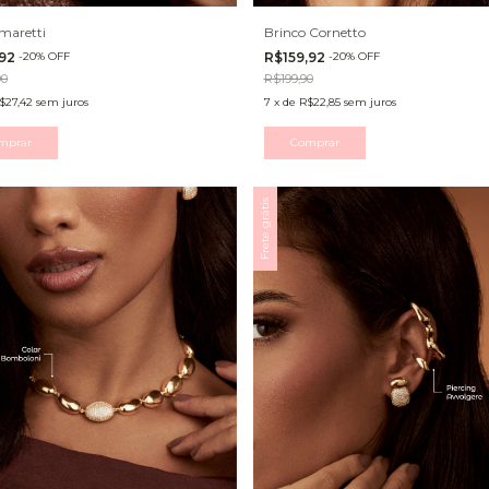
maretti
Brinco Cornetto
,92
-
20
%
OFF
R$159,92
-
20
%
OFF
90
R$199,90
$27,42
sem juros
7
x
de
R$22,85
sem juros
mprar
Comprar
Frete grátis