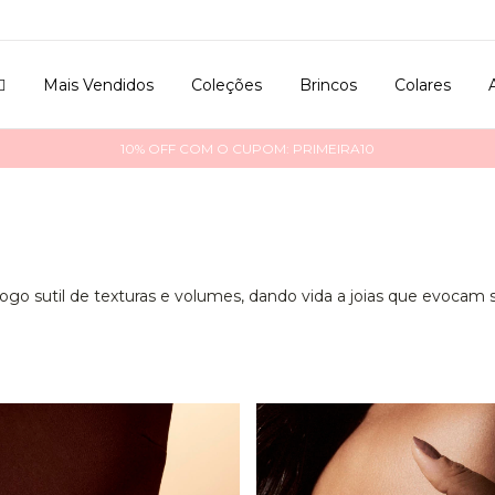

Mais Vendidos
Coleções
Brincos
Colares
10% OFF COM O CUPOM: PRIMEIRA10
 sutil de texturas e volumes, dando vida a joias que evocam s