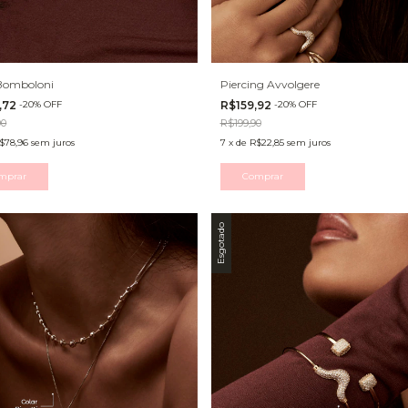
Bomboloni
Piercing Avvolgere
,72
-
20
%
OFF
R$159,92
-
20
%
OFF
90
R$199,90
$78,96
sem juros
7
x
de
R$22,85
sem juros
mprar
Comprar
Esgotado