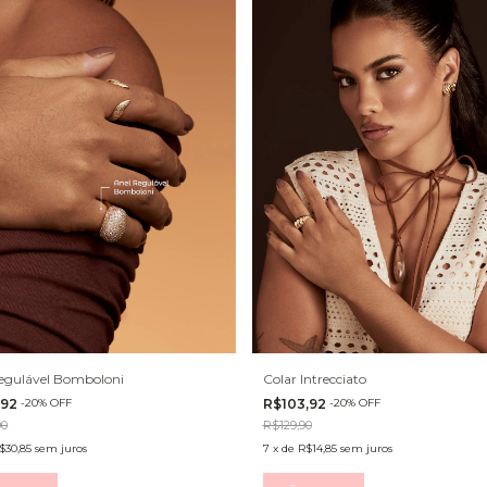
egulável Bomboloni
Colar Intrecciato
,92
-
20
%
OFF
R$103,92
-
20
%
OFF
90
R$129,90
$30,85
sem juros
7
x
de
R$14,85
sem juros