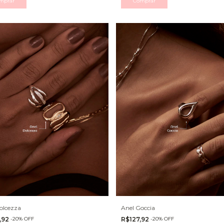
mprar
olcezza
Anel Goccia
,92
-
20
%
OFF
R$127,92
-
20
%
OFF