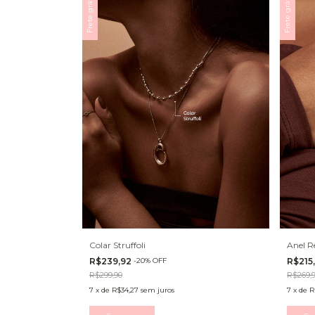
Frete grátis
Frete grátis
Colar Struffoli
Anel R
R$239,92
-
20
%
OFF
R$215
R$299,90
R$269,
7
x
de
R$34,27
sem juros
7
x
de
R