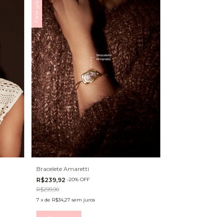
Frete grátis
Bracelete Amaretti
R$239,92
-
20
%
OFF
R$299,90
7
x
de
R$34,27
sem juros