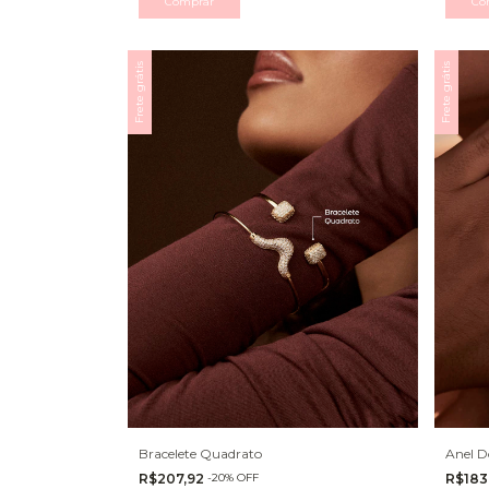
Comprar
Co
Frete grátis
Frete grátis
Bracelete Quadrato
Anel D
R$207,92
-
20
%
OFF
R$183