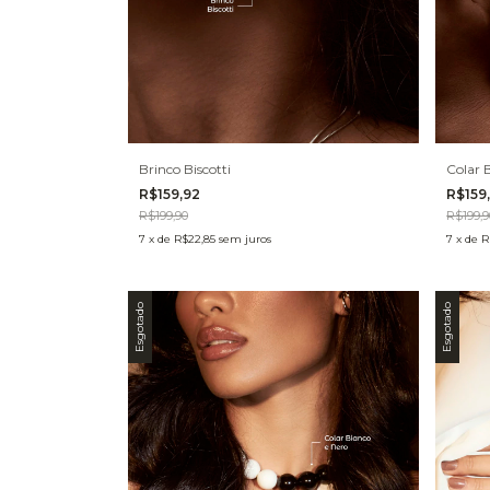
Brinco Biscotti
Colar B
R$159,92
R$159
R$199,90
R$199,9
7
x
de
R$22,85
sem juros
7
x
de
R
Esgotado
Esgotado