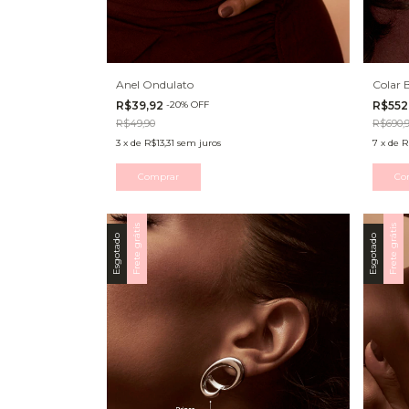
Anel Ondulato
Colar 
R$39,92
-
20
%
OFF
R$552
R$49,90
R$690,
3
x
de
R$13,31
sem juros
7
x
de
R
Comprar
Co
Frete grátis
Frete grátis
Esgotado
Esgotado