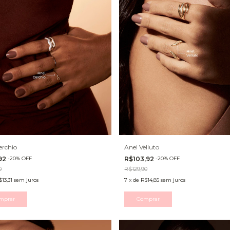
erchio
Anel Velluto
92
-
20
%
OFF
R$103,92
-
20
%
OFF
0
R$129,90
$13,31
sem juros
7
x
de
R$14,85
sem juros
mprar
Comprar