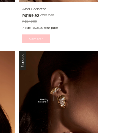
Anel Cornetto
R$199,92
-
20
%
OFF
R$249,90
7
x
de
R$28,56
sem juros
Comprar
Esgotado