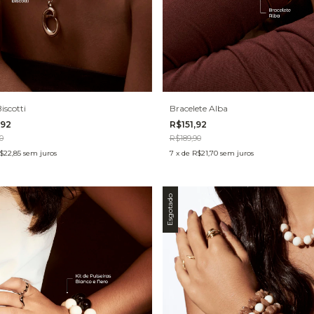
iscotti
Bracelete Alba
,92
R$151,92
0
R$189,90
$22,85
sem juros
7
x
de
R$21,70
sem juros
Esgotado