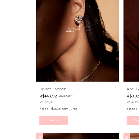
Brinco Zappole
Anel C
R$143,92
-
20
%
OFF
R$39,
R$179,90
R$49,9
7
x
de
R$20,56
sem juros
3
x
de
R
Comprar
Co