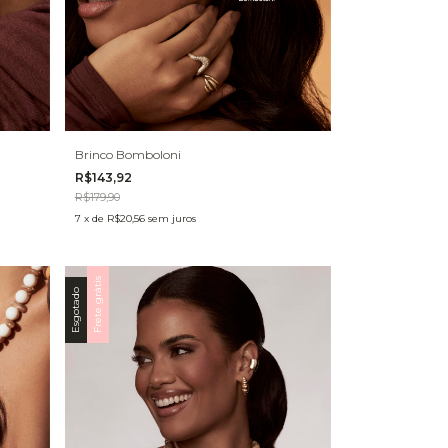
Brinco Bomboloni
R$143,92
R$179,90
7
x
de
R$20,56
sem juros
Frete grátis
Esgotado