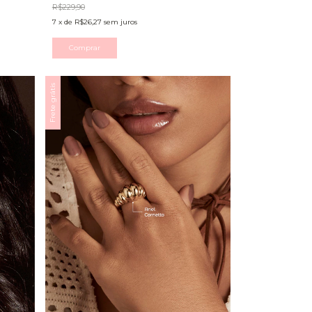
R$229,90
7
x
de
R$26,27
sem juros
Comprar
Frete grátis