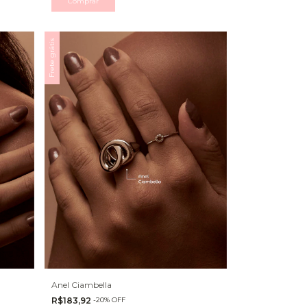
Frete grátis
Anel Ciambella
R$183,92
-
20
%
OFF