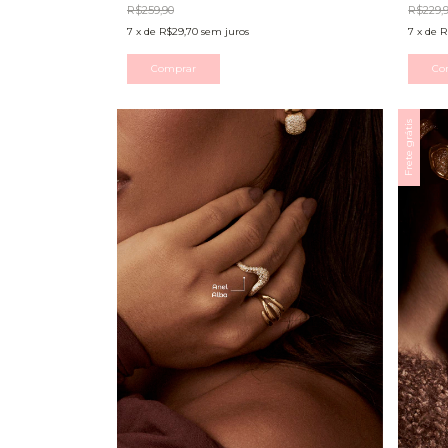
R$259,90
R$229,
7
x
de
R$29,70
sem juros
7
x
de
R
Comprar
Co
Frete grátis