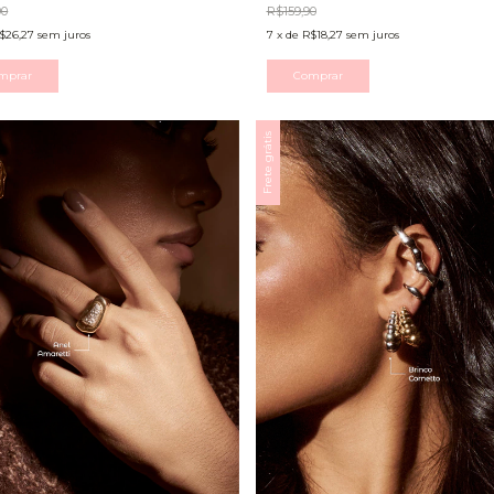
90
R$159,90
$26,27
sem juros
7
x
de
R$18,27
sem juros
mprar
Comprar
Frete grátis