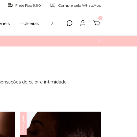
Frete Fixo 9,90
Compre pelo WhatsApp
0
Anéis
Pulseiras
Tornozeleiras
Acessórios
Para Pr
ensações de calor e intimidade.
Frete grátis