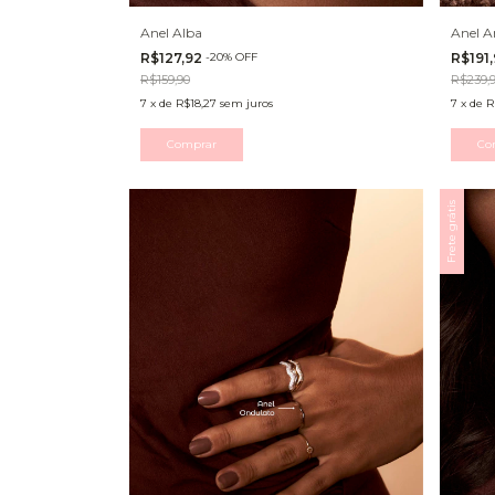
Anel Alba
Anel A
R$127,92
-
20
%
OFF
R$191
R$159,90
R$239,
7
x
de
R$18,27
sem juros
7
x
de
R
Comprar
Co
Frete grátis