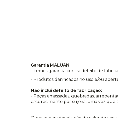
Garantia MALUAN:
- Temos garantia contra defeito de fabr
- Produtos danificados no uso e/ou abert
Não inclui defeito de fabricação:
- Peças amassadas, quebradas, arrebentad
escurecimento por sujeira, uma vez que o
O prazo para devolução do valor do acess