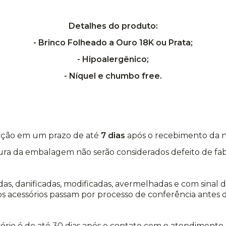
Detalhes do produto:
- Brinco Folheado a Ouro 18K ou Prata;
- Hipoalergênico;
- Níquel e chumbo free.
icação em um prazo de até
7 dias
após o recebimento da 
ura da embalagem não serão considerados defeito de fab
as, danificadas, modificadas, avermelhadas e com sinal
s acessórios passam por processo de conferência antes d
ório é de até 30 dias após o contato com o atendimento