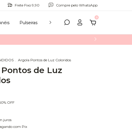
Frete Fixo 9,90
Compre pelo WhatsApp
0
Anéis
Pulseiras
Tornozeleiras
Acessórios
Para Pr
ENDIDOS
.
Argola Pontos de Luz Coloridos
 Pontos de Luz
dos
50
%
OFF
m juros
agando com Pix