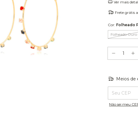
Ver mais deta
Frete grátis
a
Cor:
Folheado P
Folheado Ouro 
Meios de 
Entregas para o
Não sei meu CE