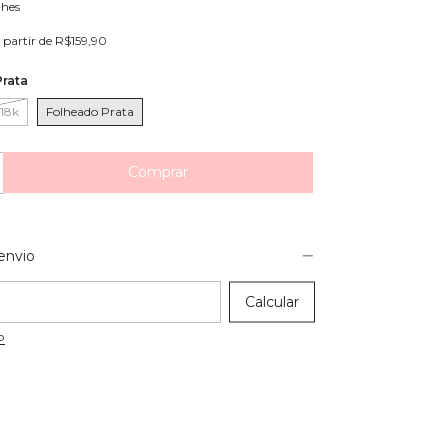
lhes
 partir de
R$159,90
rata
18k
Folheado Prata
envio
 CEP:
Calcular
P