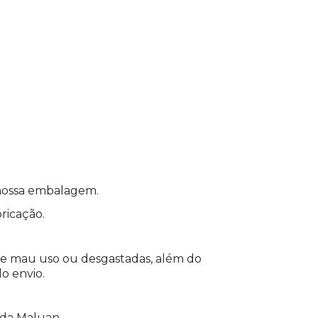
nossa embalagem.
ricação.
 de mau uso ou desgastadas, além do
o envio.
 da Maluan.