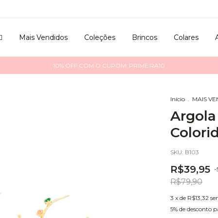

Mais Vendidos
Coleções
Brincos
Colares
10% OFF COM O CUPOM: PRIMEIRA10
Início
.
MAIS V
Argola
Colori
SKU:
B103
R$39,95
-
R$79,90
3
x de
R$13,32
se
5% de desconto
p