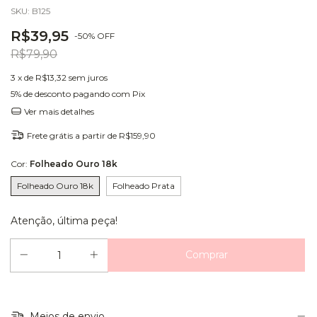
SKU:
B125
R$39,95
-
50
%
OFF
R$79,90
3
x de
R$13,32
sem juros
5% de desconto
pagando com Pix
Ver mais detalhes
Frete grátis
a partir de
R$159,90
Cor:
Folheado Ouro 18k
Folheado Ouro 18k
Folheado Prata
Atenção, última peça!
Meios de envio