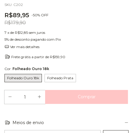
SKU:
C202
R$89,95
-
50
%
OFF
R$179,90
7
x de
R$12,85
sem juros
5% de desconto
pagando com Pix
Ver mais detalhes
Frete grátis
a partir de
R$159,90
Cor:
Folheado Ouro 18k
Folheado Ouro 18k
Folheado Prata
Meios de envio
Entregas para o CEP: