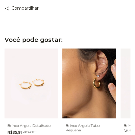
Compartilhar
Você pode gostar:
Brinco Argola Detalhado
Brinco Argola Tubo
Brinco
Pequena
Quadr
R$35,91
-
10
%
OFF