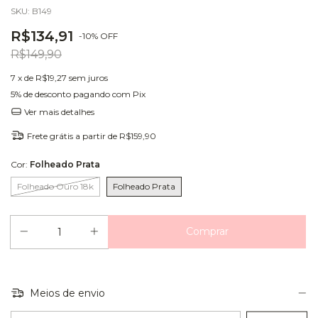
SKU:
B149
R$134,91
-
10
%
OFF
R$149,90
7
x de
R$19,27
sem juros
5% de desconto
pagando com Pix
Ver mais detalhes
Frete grátis
a partir de
R$159,90
Cor:
Folheado Prata
Folheado Ouro 18k
Folheado Prata
Meios de envio
Entregas para o CEP: