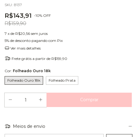
SKU:
B137
R$143,91
-
10
%
OFF
R$159,90
7
x de
R$20,56
sem juros
5% de desconto
pagando com Pix
Ver mais detalhes
Frete grátis
a partir de
R$159,90
Cor:
Folheado Ouro 18k
Folheado Ouro 18k
Folheado Prata
Meios de envio
Entregas para o CEP: