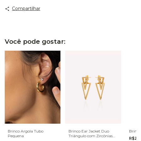
Compartilhar
Você pode gostar:
Brinco Argola Tubo
Brinco Ear Jacket Duo
Brinco
Pequena
Triângulo com Zircônias
R$26,
Cravejadas