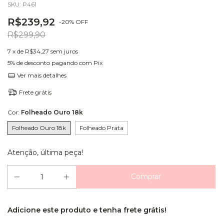
SKU:
P461
R$239,92
-
20
%
OFF
R$299,90
7
x de
R$34,27
sem juros
5% de desconto
pagando com Pix
Ver mais detalhes
Frete grátis
Cor:
Folheado Ouro 18k
Folheado Ouro 18k
Folheado Prata
Atenção, última peça!
Adicione este produto e
tenha frete grátis!