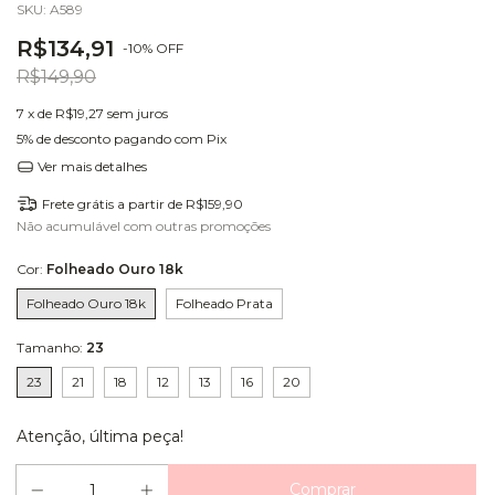
SKU:
A589
R$134,91
-
10
%
OFF
R$149,90
7
x de
R$19,27
sem juros
5% de desconto
pagando com Pix
Ver mais detalhes
Frete grátis
a partir de
R$159,90
Não acumulável com outras promoções
Cor:
Folheado Ouro 18k
Folheado Ouro 18k
Folheado Prata
Tamanho:
23
23
21
18
12
13
16
20
Atenção, última peça!