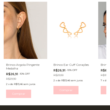
Brinco Argola Pingente
Brinco Ear Cuff Corações
Brinco
Medalha
R$26,91
-
10
%
OFF
R$89,
R$26,91
-
10
%
OFF
R$29,90
R$99,9
R$29,90
2
x
de
R$13,46
sem juros
7
x
de
R
2
x
de
R$13,46
sem juros
Comprar
C
Comprar