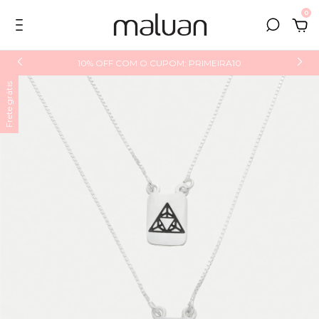
0
10% OFF COM O CUPOM: PRIMEIRA10
Frete grátis