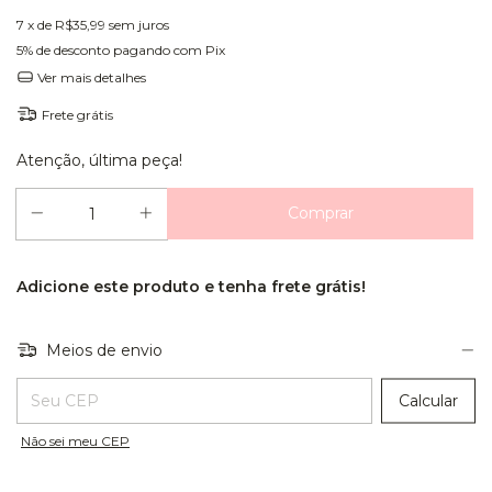
7
x de
R$35,99
sem juros
5% de desconto
pagando com Pix
Ver mais detalhes
Frete grátis
Atenção, última peça!
Adicione este produto e
tenha frete grátis!
Meios de envio
Entregas para o CEP:
Calcular
Não sei meu CEP