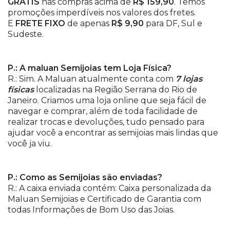
GRÁTIS
nas compras acima de
R$ 159,90
. Temos
promoções imperdíveis nos valores dos fretes.
E
FRETE FIXO
de apenas
R$ 9,90
para DF, Sul e
Sudeste.
P.: A maluan Semijoias tem Loja Física?
R.: Sim. A Maluan atualmente conta com
7 lojas
físicas
localizadas na Região Serrana do Rio de
Janeiro. Criamos uma loja online que seja fácil de
navegar e comprar, além de toda facilidade de
realizar trocas e devoluções, tudo pensado para
ajudar você a encontrar as semijoias mais lindas que
você ja viu.
P.: Como as Semijoias são enviadas?
R.: A caixa enviada contém: Caixa personalizada da
Maluan Semijoias e Certificado de Garantia com
todas Informações de Bom Uso das Joias.