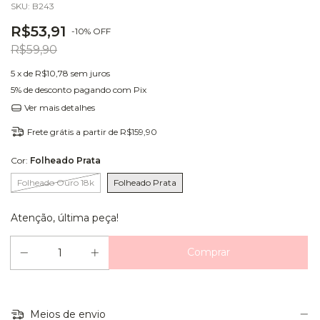
SKU:
B243
R$53,91
-
10
%
OFF
R$59,90
5
x de
R$10,78
sem juros
5% de desconto
pagando com Pix
Ver mais detalhes
Frete grátis
a partir de
R$159,90
Cor:
Folheado Prata
Folheado Ouro 18k
Folheado Prata
Atenção, última peça!
Meios de envio