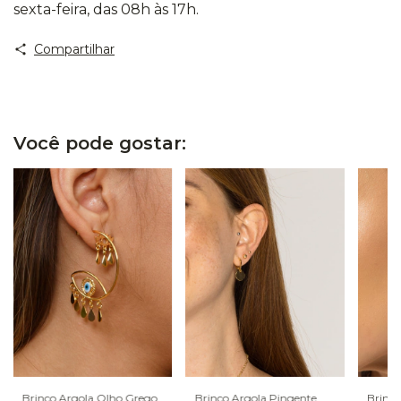
sexta-feira, das 08h às 17h.
Compartilhar
Você pode gostar:
Brinco Argola Olho Grego
Brinco Argola Pingente
Brinco