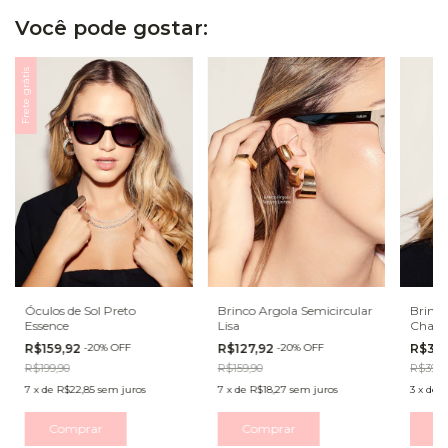
Você pode gostar:
Frete grátis
Óculos de Sol Preto
Brinco Argola Semicircular
Brinco
Essence
Lisa
Chapa
R$159,92
-
20
%
OFF
R$127,92
-
20
%
OFF
R$31,
R$199,90
R$159,90
R$39,9
7
x
de
R$22,85
sem juros
7
x
de
R$18,27
sem juros
3
x
de
R
Comprar
C