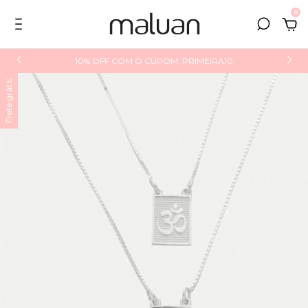
0
10% OFF COM O CUPOM: PRIMEIRA10
Frete grátis