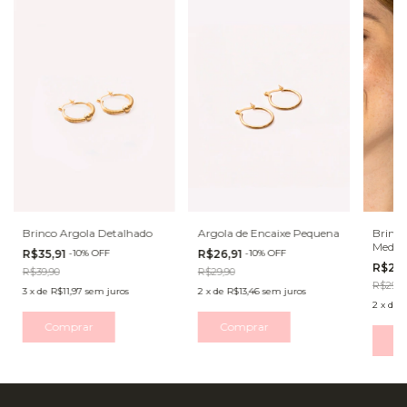
Brinco Argola Detalhado
Argola de Encaixe Pequena
Brinco
Medal
R$35,91
-
10
%
OFF
R$26,91
-
10
%
OFF
R$26,
R$39,90
R$29,90
R$29,9
3
x
de
R$11,97
sem juros
2
x
de
R$13,46
sem juros
2
x
de
R
Comprar
Comprar
C