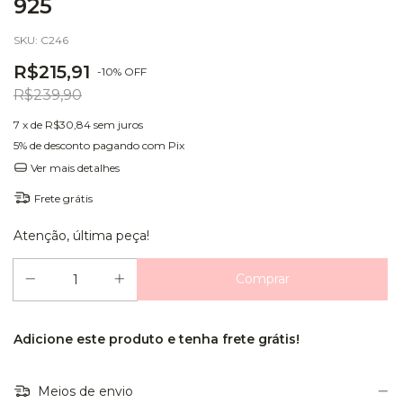
925
SKU:
C246
R$215,91
-
10
%
OFF
R$239,90
7
x de
R$30,84
sem juros
5% de desconto
pagando com Pix
Ver mais detalhes
Frete grátis
Atenção, última peça!
Adicione este produto e
tenha frete grátis!
Meios de envio