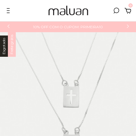
0
10% OFF COM O CUPOM: PRIMEIRA10
Frete grátis
Esgotado