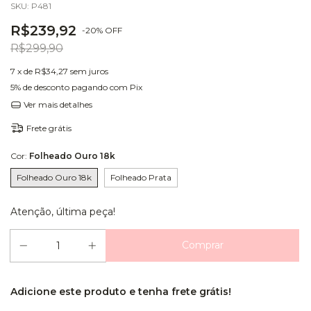
SKU:
P481
R$239,92
-
20
%
OFF
R$299,90
7
x de
R$34,27
sem juros
5% de desconto
pagando com Pix
Ver mais detalhes
Frete grátis
Cor:
Folheado Ouro 18k
Folheado Ouro 18k
Folheado Prata
Atenção, última peça!
Adicione este produto e
tenha frete grátis!