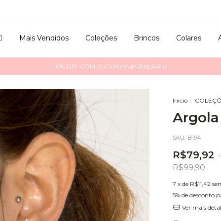

Mais Vendidos
Coleções
Brincos
Colares
10% OFF COM O CUPOM: PRIMEIRA10
Início
.
COLEÇÕ
Argola
SKU:
B194
R$79,92
-
R$99,90
7
x de
R$11,42
se
5% de desconto
p
Ver mais deta