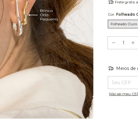
Frete grátis
a
Cor:
Folheado 
Folheado Ouro
Meios de 
Entregas para o
Não sei meu CE