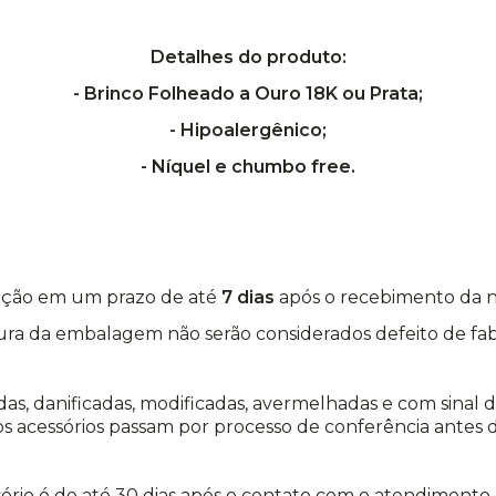
Detalhes do produto:
- Brinco Folheado a Ouro 18K ou Prata;
- Hipoalergênico;
- Níquel e chumbo free.
icação em um prazo de até
7 dias
após o recebimento da 
ura da embalagem não serão considerados defeito de fab
as, danificadas, modificadas, avermelhadas e com sinal
s acessórios passam por processo de conferência antes d
ório é de até 30 dias após o contato com o atendimento