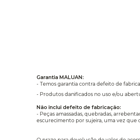
Garantia MALUAN:
- Temos garantia contra defeito de fabr
- Produtos danificados no uso e/ou abert
Não inclui defeito de fabricação:
- Peças amassadas, quebradas, arrebentad
escurecimento por sujeira, uma vez que o
O prazo para devolução do valor do acess