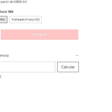
 partir de
R$159,90
Ouro 18K
 18K
Folheado Prata 925
envio
 CEP:
Calcular
P