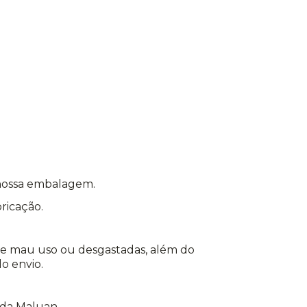
nossa embalagem.
ricação.
 de mau uso ou desgastadas, além do
o envio.
 da Maluan.