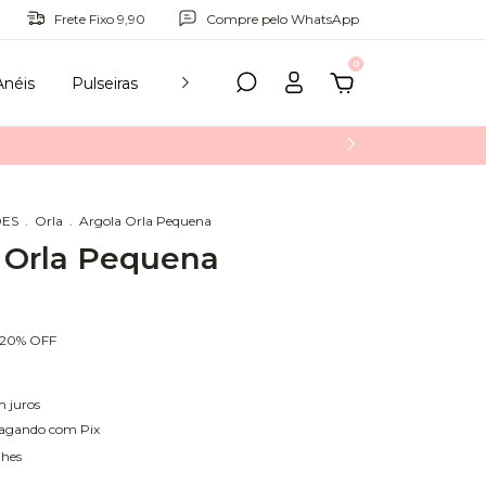
Frete Fixo 9,90
Compre pelo WhatsApp
0
Anéis
Pulseiras
Tornozeleiras
Acessórios
Para Pr
ES
.
Orla
.
Argola Orla Pequena
 Orla Pequena
20
%
OFF
m juros
agando com Pix
lhes