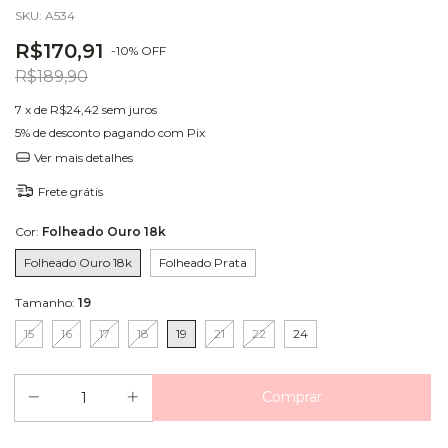
SKU:
A534
R$170,91
-
10
%
OFF
R$189,90
7
x de
R$24,42
sem juros
5% de desconto
pagando com Pix
Ver mais detalhes
Frete grátis
Cor:
Folheado Ouro 18k
Folheado Ouro 18k
Folheado Prata
Tamanho:
19
15
16
17
18
19
21
22
24