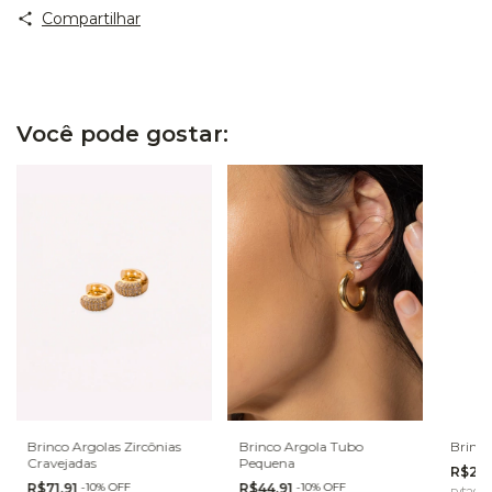
Compartilhar
Você pode gostar:
Brinco Argolas Zircônias
Brinco Argola Tubo
Brinco
Cravejadas
Pequena
R$26,
R$71,91
-
10
%
OFF
R$44,91
-
10
%
OFF