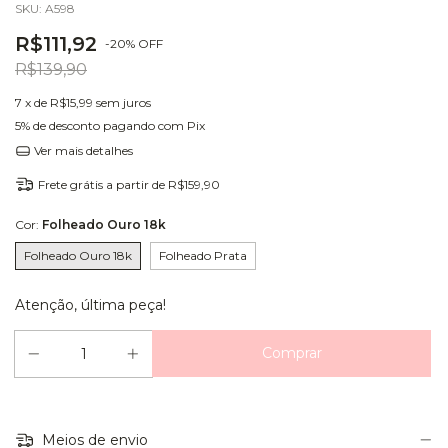
SKU:
A598
R$111,92
-
20
%
OFF
R$139,90
7
x de
R$15,99
sem juros
5% de desconto
pagando com Pix
Ver mais detalhes
Frete grátis
a partir de
R$159,90
Cor:
Folheado Ouro 18k
Folheado Ouro 18k
Folheado Prata
Atenção, última peça!
Meios de envio