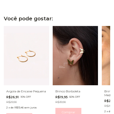
Você pode gostar:
Argola de Encaixe Pequena
Brinco Borboleta
Brinco
Medal
R$26,91
-
10
%
OFF
R$19,95
-
50
%
OFF
R$26,
R$29,90
R$39,90
R$29,9
2
x
de
R$13,46
sem juros
2
x
de
R
Comprar