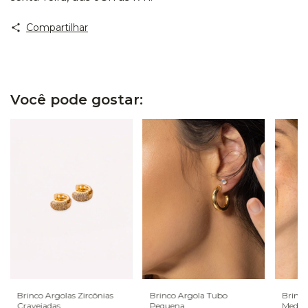
Compartilhar
Você pode gostar:
Brinco Argolas Zircônias
Brinco Argola Tubo
Brinco
Cravejadas
Pequena
Medal