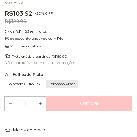
SKU:
B226
R$103,92
-
20
%
OFF
R$129,90
7
x de
R$14,85
sem juros
5% de desconto
pagando com Pix
Ver mais detalhes
Frete grátis
a partir de
R$159,90
Não acumulável com outras promoções
Cor:
Folheado Prata
Folheado Ouro 18k
Folheado Prata
Meios de envio