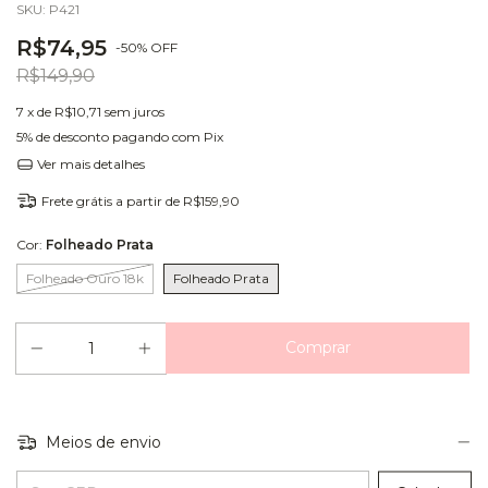
SKU:
P421
R$74,95
-
50
%
OFF
R$149,90
7
x de
R$10,71
sem juros
5% de desconto
pagando com Pix
Ver mais detalhes
Frete grátis
a partir de
R$159,90
Cor:
Folheado Prata
Folheado Ouro 18k
Folheado Prata
Meios de envio
Entregas para o CEP: