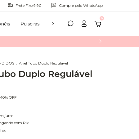
Frete Fixo 9,90
Compre pelo WhatsApp
0
Anéis
Pulseiras
Tornozeleiras
Acessórios
Para Pr
ENDIDOS
.
Anel Tubo Duplo Regulável
ubo Duplo Regulável
-
10
%
OFF
em juros
agando com Pix
lhes