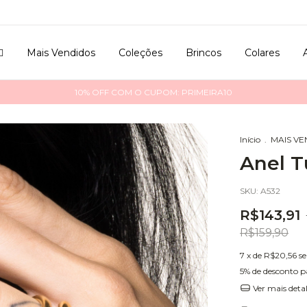

Mais Vendidos
Coleções
Brincos
Colares
10% OFF COM O CUPOM: PRIMEIRA10
Início
.
MAIS V
Anel T
SKU:
A532
R$143,91
R$159,90
7
x de
R$20,56
s
5% de desconto
p
Ver mais deta