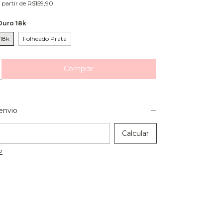
 partir de
R$159,90
Ouro 18k
18k
Folheado Prata
envio
 CEP:
Calcular
P