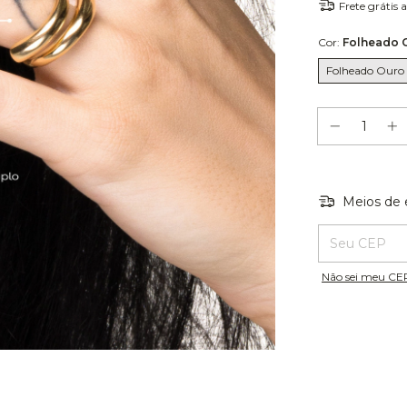
Frete grátis
a
Cor:
Folheado 
Folheado Ouro 
Meios de 
Entregas para o
Não sei meu CE